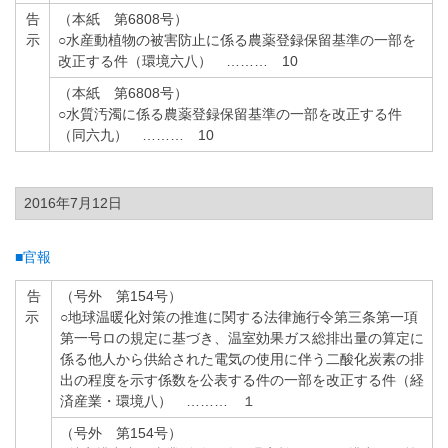
告
（本紙 第6808号）
示
○水産動植物の被害防止に係る農薬登録保留基準の一部を
改正する件（環境六八） ……… 10
（本紙 第6808号）
○水質汚濁に係る農薬登録保留基準の一部を改正する件
（同六九） ……… 10
2016年7月12日
■官報
告
（号外 第154号）
示
○地球温暖化対策の推進に関する法律施行令第三条第一項
第一号ロの規定に基づき、温室効果ガス総排出量の算定に
係る他人から供給された電気の使用に伴う二酸化炭素の排
出の程度を示す係数を公表する件の一部を改正する件（経
済産業・環境八） ……… １
（号外 第154号）