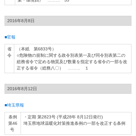
業・環境四） ……… 55
2016年8月8日
■官報
省
（本紙 第6833号）
令
○危険物の規制に関する政令別表第一及び同令別表第二の
総務省令で定める物質及び数量を指定する省令の一部を改
正する省令（総務八〇） ……… １
2016年8月12日
■埼玉県報
条例
・定期 第2823号 (平成28年 8月12日発行)
第46
埼玉県地球温暖化対策推進条例の一部を改正する条例
号