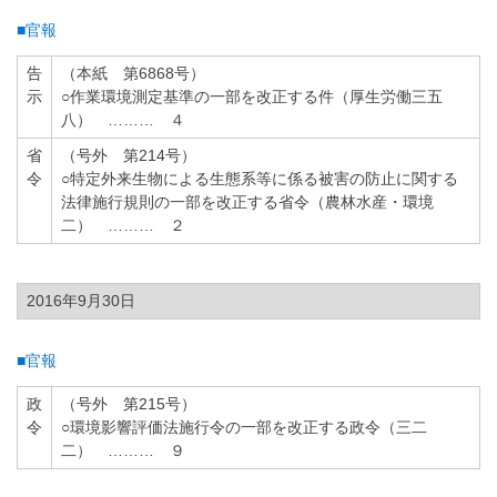
■官報
告
（本紙 第6868号）
示
○作業環境測定基準の一部を改正する件（厚生労働三五
八） ……… ４
省
（号外 第214号）
令
○特定外来生物による生態系等に係る被害の防止に関する
法律施行規則の一部を改正する省令（農林水産・環境
二） ……… ２
2016年9月30日
■官報
政
（号外 第215号）
令
○環境影響評価法施行令の一部を改正する政令（三二
二） ……… ９