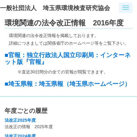
一般社団法人 埼玉県環境検査研究協会
T
o
環境関連の法令改正情報 2016年度
g
g
l
環境関連の法令改正情報を掲載しております。
e
詳細につきましては関係省庁のホームページ等をご覧下さい。
n
a
■官報：独立行政法人国立印刷局：インターネ
v
ット版『官報』
i
※直近30日間分の全ての官報が閲覧できます。
g
a
■埼玉県報：埼玉県報（埼玉県ホームページ）
t
i
o
n
年度ごとの履歴
法改正2025年度
法改正の情報 2025年度
法改正2024年度