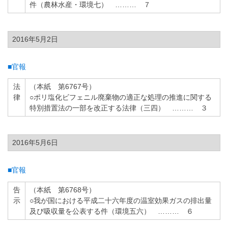
件（農林水産・環境七） ……… ７
2016年5月2日
■官報
法
（本紙 第6767号）
律
○ポリ塩化ビフェニル廃棄物の適正な処理の推進に関する
特別措置法の一部を改正する法律（三四） ……… ３
2016年5月6日
■官報
告
（本紙 第6768号）
示
○我が国における平成二十六年度の温室効果ガスの排出量
及び吸収量を公表する件（環境五六） ……… ６