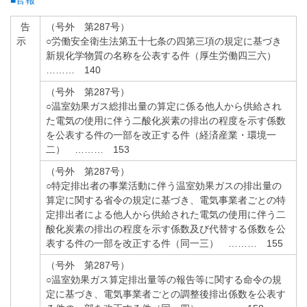
■官報
告
（号外 第287号）
示
○労働安全衛生法第五十七条の四第三項の規定に基づき
新規化学物質の名称を公表する件（厚生労働四三六）
……… 140
（号外 第287号）
○温室効果ガス総排出量の算定に係る他人から供給され
た電気の使用に伴う二酸化炭素の排出の程度を示す係数
を公表する件の一部を改正する件（経済産業・環境一
二） ……… 153
（号外 第287号）
○特定排出者の事業活動に伴う温室効果ガスの排出量の
算定に関する省令の規定に基づき、電気事業者ごとの特
定排出者による他人から供給された電気の使用に伴う二
酸化炭素の排出の程度を示す係数及び代替する係数を公
表する件の一部を改正する件（同一三） ……… 155
（号外 第287号）
○温室効果ガス算定排出量等の報告等に関する命令の規
定に基づき、電気事業者ごとの調整後排出係数を公表す