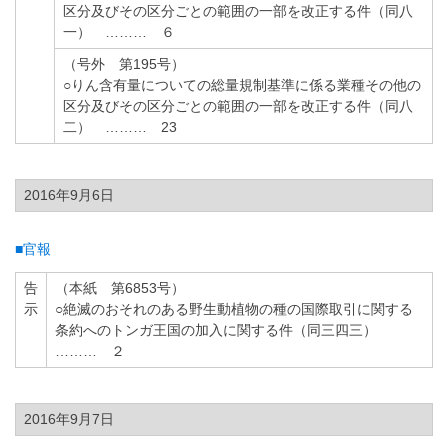
区分及びその区分ごとの範囲の一部を改正する件（同八
一） ……… ６
（号外 第195号）
○りん含有量についての総量規制基準に係る業種その他の
区分及びその区分ごとの範囲の一部を改正する件（同八
二） ……… 23
2016年9月6日
■官報
告
（本紙 第6853号）
示
○絶滅のおそれのある野生動植物の種の国際取引に関する
条約へのトンガ王国の加入に関する件（同三四三）
……… ２
2016年9月7日