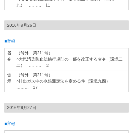
九） ……… 11
2016年9月26日
■官報
省
（号外 第211号）
令
○大気汚染防止法施行規則の一部を改正する省令（環境二
二） ……… ２
告
（号外 第211号）
示
○排出ガス中の水銀測定法を定める件（環境九四）
……… 17
2016年9月27日
■官報