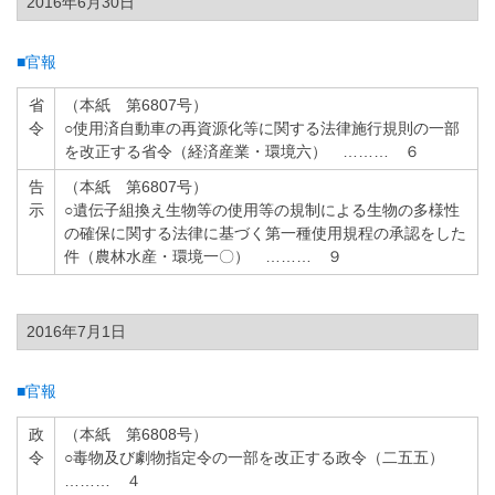
2016年6月30日
■官報
省
（本紙 第6807号）
令
○使用済自動車の再資源化等に関する法律施行規則の一部
を改正する省令（経済産業・環境六） ……… ６
告
（本紙 第6807号）
示
○遺伝子組換え生物等の使用等の規制による生物の多様性
の確保に関する法律に基づく第一種使用規程の承認をした
件（農林水産・環境一〇） ……… ９
2016年7月1日
■官報
政
（本紙 第6808号）
令
○毒物及び劇物指定令の一部を改正する政令（二五五）
……… ４