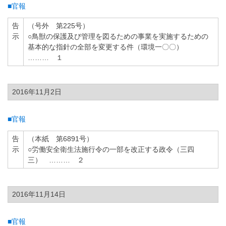
■官報
告
（号外 第225号）
示
○鳥獣の保護及び管理を図るための事業を実施するための
基本的な指針の全部を変更する件（環境一〇〇）
……… １
2016年11月2日
■官報
告
（本紙 第6891号）
示
○労働安全衛生法施行令の一部を改正する政令（三四
三） ……… ２
2016年11月14日
■官報