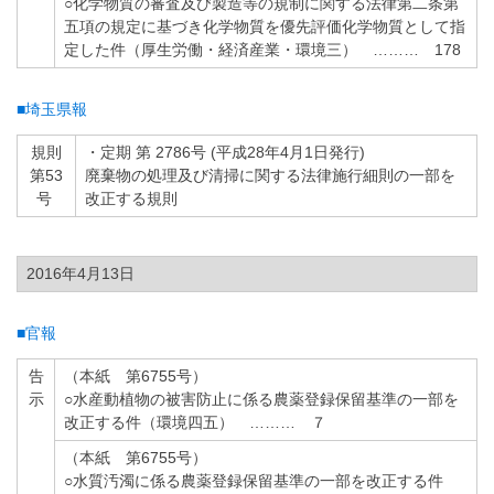
○化学物質の審査及び製造等の規制に関する法律第二条第
五項の規定に基づき化学物質を優先評価化学物質として指
定した件（厚生労働・経済産業・環境三） ……… 178
■埼玉県報
規則
・定期 第 2786号 (平成28年4月1日発行)
第53
廃棄物の処理及び清掃に関する法律施行細則の一部を
号
改正する規則
2016年4月13日
■官報
告
（本紙 第6755号）
示
○水産動植物の被害防止に係る農薬登録保留基準の一部を
改正する件（環境四五） ……… ７
（本紙 第6755号）
○水質汚濁に係る農薬登録保留基準の一部を改正する件