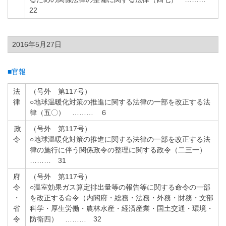
22
2016年5月27日
■官報
法
（号外 第117号）
律
○地球温暖化対策の推進に関する法律の一部を改正する法
律（五〇） ……… ６
政
（号外 第117号）
令
○地球温暖化対策の推進に関する法律の一部を改正する法
律の施行に伴う関係政令の整理に関する政令（二三一）
……… 31
府
（号外 第117号）
令
○温室効果ガス算定排出量等の報告等に関する命令の一部
・
を改正する命令（内閣府・総務・法務・外務・財務・文部
省
科学・厚生労働・農林水産・経済産業・国土交通・環境・
令
防衛四） ……… 32