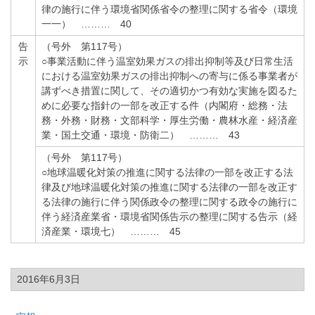
律の施行に伴う環境省関係省令の整理に関する省令（環境
一一） ……… 40
告
（号外 第117号）
示
○事業活動に伴う温室効果ガスの排出抑制等及び日常生活
における温室効果ガスの排出抑制への寄与に係る事業者が
講ずべき措置に関して、その適切かつ有効な実施を図るた
めに必要な指針の一部を改正する件（内閣府・総務・法
務・外務・財務・文部科学・厚生労働・農林水産・経済産
業・国土交通・環境・防衛二） ……… 43
（号外 第117号）
○地球温暖化対策の推進に関する法律の一部を改正する法
律及び地球温暖化対策の推進に関する法律の一部を改正す
る法律の施行に伴う関係政令の整理に関する政令の施行に
伴う経済産業省・環境省関係告示の整理に関する告示（経
済産業・環境七） ……… 45
2016年6月3日