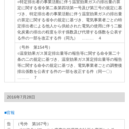
○特定排出者の事業活動に伴う温室効果ガスの排出量の算
定に関する省令第二条第四項第一号及び第三号の規定に基
づき、特定排出者の事業活動に伴う温室効果ガスの排出量
の算定に関する省令の規定に基づき、電気事業者ごとの特
定排出者による他人から供給された電気の使用に伴う二酸
化炭素の排出の程度を示す係数及び代替する係数を公表す
る件の一部を改正する件（同九） ……… ４
（号外 第154号）
○温室効果ガス算定排出量等の報告等に関する命令第二十
条の二の規定に基づき、温室効果ガス算定排出量等の報告
等に関する命令の規定に基づき、電気事業者ごとの調整後
排出係数を公表する件の一部を改正する件（同一〇）
……… ７
2016年7月28日
■官報
告
（号外 第167号）