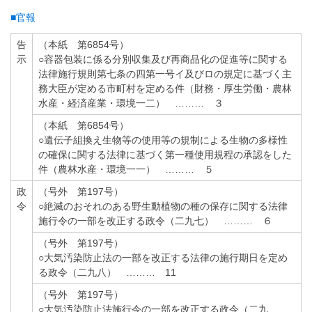
■官報
告
（本紙 第6854号）
示
○容器包装に係る分別収集及び再商品化の促進等に関する
法律施行規則第七条の四第一号イ及びロの規定に基づく主
務大臣が定める市町村を定める件（財務・厚生労働・農林
水産・経済産業・環境一二） ……… ３
（本紙 第6854号）
○遺伝子組換え生物等の使用等の規制による生物の多様性
の確保に関する法律に基づく第一種使用規程の承認をした
件（農林水産・環境一一） ……… ５
政
（号外 第197号）
令
○絶滅のおそれのある野生動植物の種の保存に関する法律
施行令の一部を改正する政令（二九七） ……… ６
（号外 第197号）
○大気汚染防止法の一部を改正する法律の施行期日を定め
る政令（二九八） ……… 11
（号外 第197号）
○大気汚染防止法施行令の一部を改正する政令（二九