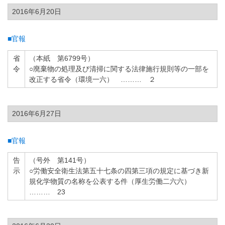
2016年6月20日
■官報
省
（本紙 第6799号）
令
○廃棄物の処理及び清掃に関する法律施行規則等の一部を
改正する省令（環境一六） ……… ２
2016年6月27日
■官報
告
（号外 第141号）
示
○労働安全衛生法第五十七条の四第三項の規定に基づき新
規化学物質の名称を公表する件（厚生労働二六六）
……… 23