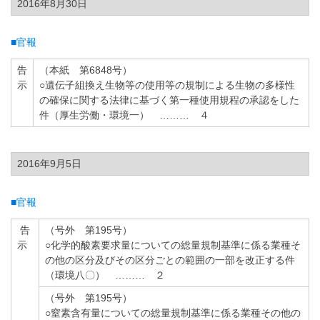
2016年8月30日
■官報
告
（本紙 第6848号）
示
○遺伝子組換え生物等の使用等の規制による生物の多様性
の確保に関する法律に基づく第一種使用規程の承認をした
件（厚生労働・環境一） ……… ４
2016年9月5日
■官報
告
（号外 第195号）
示
○化学的酸素要求量についての総量規制基準に係る業種そ
の他の区分及びその区分ごとの範囲の一部を改正する件
（環境八〇） ……… ２
（号外 第195号）
○窒素含有量についての総量規制基準に係る業種その他の