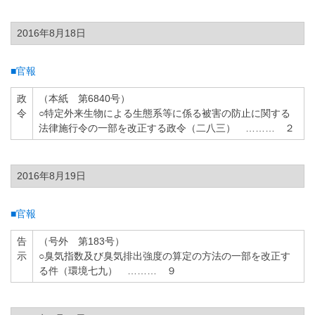
2016年8月18日
■官報
政
（本紙 第6840号）
令
○特定外来生物による生態系等に係る被害の防止に関する
法律施行令の一部を改正する政令（二八三） ……… ２
2016年8月19日
■官報
告
（号外 第183号）
示
○臭気指数及び臭気排出強度の算定の方法の一部を改正す
る件（環境七九） ……… ９