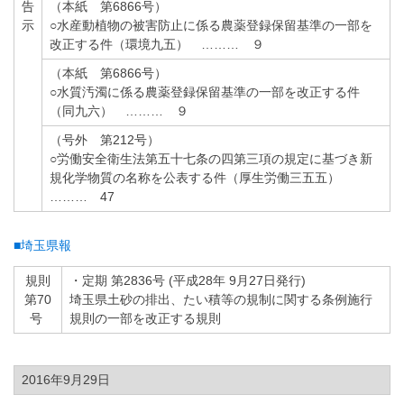
告
（本紙 第6866号）
示
○水産動植物の被害防止に係る農薬登録保留基準の一部を
改正する件（環境九五） ……… ９
（本紙 第6866号）
○水質汚濁に係る農薬登録保留基準の一部を改正する件
（同九六） ……… ９
（号外 第212号）
○労働安全衛生法第五十七条の四第三項の規定に基づき新
規化学物質の名称を公表する件（厚生労働三五五）
……… 47
■埼玉県報
規則
・定期 第2836号 (平成28年 9月27日発行)
第70
埼玉県土砂の排出、たい積等の規制に関する条例施行
号
規則の一部を改正する規則
2016年9月29日