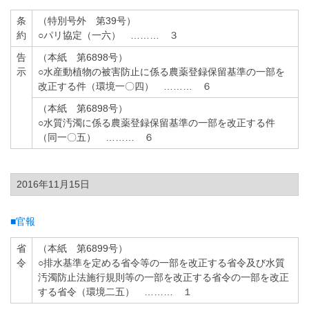
条
（特別号外 第39号）
約
○パリ協定（一六） ……… ３
告
（本紙 第6898号）
示
○水産動植物の被害防止に係る農薬登録保留基準の一部を
改正する件（環境一〇四） ……… ６
（本紙 第6898号）
○水質汚濁に係る農薬登録保留基準の一部を改正する件
（同一〇五） ……… ６
2016年11月15日
■官報
省
（本紙 第6899号）
令
○排水基準を定める省令等の一部を改正する省令及び水質
汚濁防止法施行規則等の一部を改正する省令の一部を改正
する省令（環境二五） ……… １