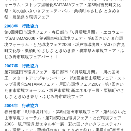
ォーラム・ストップ温暖化SAITAMAフェア・第38回吉見町文化
祭・彩の国いきいきフェスティバル・栗橋町やさしさ ときめき
祭・農業祭＆環境フェア
2008年 行政協力
第8回蓮田市環境フェア・春日部市「6月環境月間」・エコウェー
ブSAITAMA2008・第9回東松山環境フェア・ 第8回さいたま市環
境フォーラム・とだ環境フェア2008・坂戸市環境展・第37回吉見
町文化祭・栗橋町やさしさ ときめき祭・農業祭＆環境フェア・ふ
じみ野市環境フェアパートⅡ
2007年 行政協力
第7回蓮田市環境フェア・春日部市「6月環境月間」・川の国埼
玉 スタートアップキャンペーン・第8回東松山環境フェア・スト
ップ温暖化SAITAMAフェア・戸田市環境フェア2007・第7回さい
たま市環境フォーラム・坂戸市環境 新エネルギー展・栗橋町やさ
しさ ときめき祭り・ふじみ野市環境フェア
2006年 行政協力
春日部市「6月環境月間」・第6回蓮田市環境フェア・第6回さいた
ま市環境フォーラム・第7回東松山環境フェア・とだ環境フェア
2006・坂戸環境 新エネルギー展・彩の国いきいきフェスティバ
ル・環境フェア・栗橋町やさしさ ときめき祭り・毛呂山町産業ま