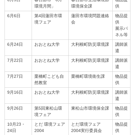
環境月間」
環境保全課
供
6月6日
第4回蓮田市環
蓮田市環境問題連絡
物品提
境フェア
会
供
展示パ
ネル等
6月24日
おおとね大学
大利根町防災環境課
講師派
遣
7月22日
おおとね大学
大利根町防災環境課
講師派
遣
7月27日
栗橋町こども自
栗橋町環境衛生課
物品提
然教室
供
9月16日
おおとね大学
大利根町防災環境課
講師派
遣
9月26日
第5回東松山環
東松山市環境保全課
物品提
境フェア
供
10月23・
とだ 環境フェア
とだ環境フェア
物品提
24日
2004
2004実行委員会
供