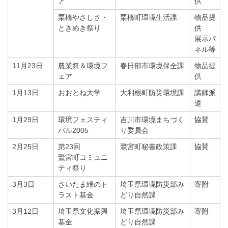
ア
供
栗橋やさしさ・
栗橋町環境生活課
物品提
ときめき祭り
供
展示パ
ネル等
11月23日
農業祭＆環境フ
春日部市環境保全課
物品提
ェア
供
1月13日
おおとね大学
大利根町防災環境課
講師派
遣
1月29日
環境フェスティ
吉川市環境まちづく
協賛
バル2005
り委員会
2月25日
第23回
鷲宮町秘書政策課
協賛
鷲宮町コミュニ
ティ祭り
3月3日
さいたま緑のト
埼玉県環境防災部み
寄附
ラスト基金
どり自然課
3月12日
埼玉県文化振興
埼玉県環境防災部み
寄附
基金
どり自然課