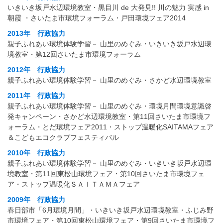
いきいき坂戸水辺環境教室・黒目川 de 大発見!! 川の魅力 実感 in
朝霞 ・さいたま市環境フォーラム・戸田環境フェア2014
2013年 行政協力
親子ふれあい環境体験学習－ 山里のめぐみ・いきいき坂戸水辺環
境教室・第12回さいたま市環境フォーラム
2012年 行政協力
親子ふれあい環境体験学習－ 山里のめぐみ・さかど水辺環境教室
2011年 行政協力
親子ふれあい環境体験学習－ 山里のめぐみ・環境月間環境意識啓
発キャンペーン・さかど水辺環境教室・第11回さいたま市環境フ
ォーラム・とだ環境フェア2011・ストップ温暖化SAITAMAフェア
＆こどもエコクラブフェスティバル
2010年 行政協力
親子ふれあい環境体験学習－ 山里のめぐみ・いきいき坂戸水辺環
境教室・第11回東松山環境フェア・第10回さいたま市環境フェ
ア・ストップ温暖化ＳＡＩＴＡＭＡフェア
2009年 行政協力
春日部市「6月環境月間」・いきいき坂戸水辺環境教室・ふじみ野
市環境フェア・第10回東松山環境フェア・第9回さいたま市環境フ