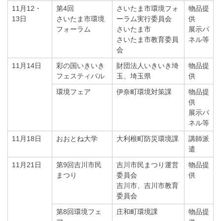
11月12・
第4回
さいたま市環境フォ
物品提
13日
さいたま市環境
ーラム実行委員会
供
フォーラム
さいたま市
展示パ
さいたま市教育委員
ネル等
会
11月14日
彩の国いきいき
財団法人いきいき埼
物品提
フェスティバル
玉、埼玉県
供
環境フェア
伊奈町環境対策課
物品提
供
展示パ
ネル等
11月18日
おおとね大学
大利根町防災環境課
講師派
遣
11月21日
第9回吉川市民
吉川市民まつり運営
物品提
まつり
委員会
供
吉川市、吉川市教育
委員会
第8回環境フェ
庄和町環境課
物品提