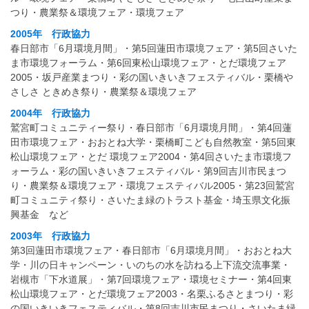
つり・農業祭＆環境フェア・環境フェア
2005年 行政協力
春日部市「6月環境月間」・第5回蓮田市環境フェア・第5回さいた
ま市環境フォーラム・第6回東松山環境フェア・とだ環境フェア
2005・坂戸産業まつり・彩の国いきいきフェスティバル・栗橋や
さしさ ときめき祭り・農業祭＆環境フェア
2004年 行政協力
鷲宮町コミュニティー祭り・春日部市「6月環境月間」・第4回蓮
田市環境フェア・おおとね大学・栗橋町こども自然教室・第5回東
松山環境フェア・とだ 環境フェア2004・第4回さいたま市環境フ
ォーラム・彩の国いきいきフェスティバル・第9回吉川市民まつ
り・農業祭＆環境フェア・環境フェスティバル2005・第23回鷲宮
町コミュニティ祭り・さいたま緑のトラスト基金・埼玉県文化振
興基金 など
2003年 行政協力
第3回蓮田市環境フェア・春日部市「6月環境月間」・おおとね大
学・川の日キャンペーン・いのちの水を訪ねる上下流交流事業・
岩槻市「下水道展」・第7回環境フェア・環境セミナー・第4回東
松山環境フェア・とだ環境フェア2003・名栗ふるさとまつり・彩
の国いきいきフェスティバル・第8回吉川市民まつり・さいたま緑