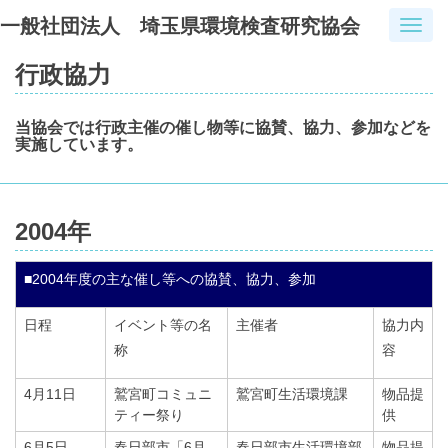
一般社団法人 埼玉県環境検査研究協会
T
o
行政協力
g
g
l
当協会では行政主催の催し物等に協賛、協力、参加などを
e
実施しています。
n
a
v
i
2004年
g
a
■2004年度の主な催し等への協賛、協力、参加
t
i
o
日程
イベント等の名
主催者
協力内
n
称
容
4月11日
鷲宮町コミュニ
鷲宮町生活環境課
物品提
ティー祭り
供
6月5日
春日部市「6月
春日部市生活環境部
物品提